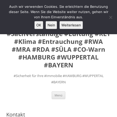
Zum
Inhalt
Auch wir verwenden Cookies. Sie erleichtern die Benutzung
MANUEL #FEY INGENIEURE
springen
dieser Seite. Wenn Sie die Website weiter nutzen, gehen wir
#Prüfsachverständige #VdS
von Ihrem Einverständnis aus.
Fremd- Sachverständige
OK
Nein
Weiterlesen
#Sachverständige #Lüftung #RLT
#Klima #Entrauchung #RWA
#MRA #RDA #SÜLA #CO-Warn
#HAMBURG #WUPPERTAL
#BAYERN
#Sicherheit für Ihre #Immobilie #HAMBURG #WUPPERTAL
#BAYERN
Menü
Kontakt