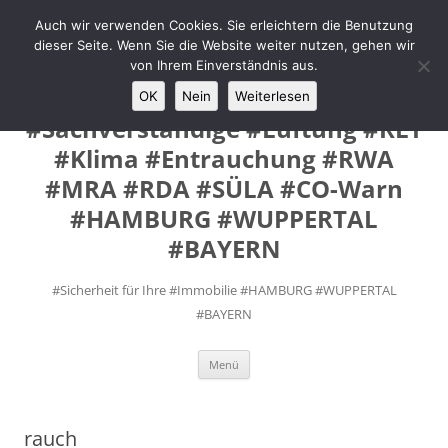
Zum
Inhalt
Auch wir verwenden Cookies. Sie erleichtern die Benutzung
MANUEL #FEY INGENIEURE
springen
dieser Seite. Wenn Sie die Website weiter nutzen, gehen wir
#Prüfsachverständige #VdS
von Ihrem Einverständnis aus.
Fremd- Sachverständige
OK
Nein
Weiterlesen
#Sachverständige #Lüftung #RLT
#Klima #Entrauchung #RWA
#MRA #RDA #SÜLA #CO-Warn
#HAMBURG #WUPPERTAL
#BAYERN
#Sicherheit für Ihre #Immobilie #HAMBURG #WUPPERTAL
#BAYERN
Menü
rauch