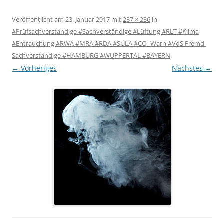
Veröffentlicht am
23. Januar 2017
mit
237 × 236
in
#Prüfsachverständige #Sachverständige #Lüftung #RLT #Klima
#Entrauchung #RWA #MRA #RDA #SÜLA #CO- Warn #VdS Fremd-
Sachverständige #HAMBURG #WUPPERTAL #BAYERN
.
← Vorheriges
Nächstes →