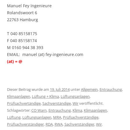
Manuel Fey Ingenieure
Rolandswoort 6
22763 Hamburg
T 040 85158175
F 040 85158174
M 0160 944 38 393
EMAIL: manuel (at) fey-ingenieure.com
(at) = @
Dieser Beitrag wurde am
19. Juli 2014
unter
Allgemein
,
Entrauchung
,
Klimaanlagen
,
Lüftung + Klima
,
Lüftungsanlagen
,
Prüfsachvertändige
,
Sachverständige
,
Wir
veröffentlicht.
Schlagwörter:
CO Warn
,
Entrauchung
,
Klima
,
Klimaanlagen
,
Lüftung
,
Lüftungsanlagen
,
MRA
,
Prüfsachverständige
,
Prüfsachverständiger
,
RDA
,
RWA
,
Sachverständiger
,
Wir
.