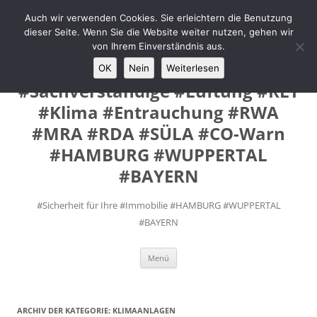
Zum
Inhalt
Auch wir verwenden Cookies. Sie erleichtern die Benutzung
MANUEL #FEY INGENIEURE
springen
dieser Seite. Wenn Sie die Website weiter nutzen, gehen wir
#Prüfsachverständige #VdS
von Ihrem Einverständnis aus.
Fremd- Sachverständige
OK
Nein
Weiterlesen
#Sachverständige #Lüftung #RLT
#Klima #Entrauchung #RWA
#MRA #RDA #SÜLA #CO-Warn
#HAMBURG #WUPPERTAL
#BAYERN
#Sicherheit für Ihre #Immobilie #HAMBURG #WUPPERTAL
#BAYERN
Menü
ARCHIV DER KATEGORIE:
KLIMAANLAGEN