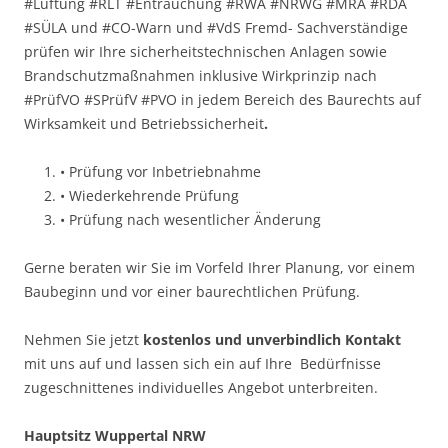
#Lüftung #RLT #Entrauchung #RWA #NRWG #MRA #RDA
#SÜLA und #CO-Warn und #VdS Fremd- Sachverständige
prüfen wir Ihre sicherheitstechnischen Anlagen sowie
Brandschutzmaßnahmen inklusive Wirkprinzip nach
#PrüfVO #SPrüfV #PVO in jedem Bereich des Baurechts auf
Wirksamkeit und Betriebssicherheit
.
• Prüfung vor Inbetriebnahme
• Wiederkehrende Prüfung
• Prüfung nach wesentlicher Änderung
Gerne beraten wir Sie im Vorfeld Ihrer Planung, vor einem
Baubeginn und vor einer baurechtlichen Prüfung.
Nehmen Sie jetzt
kostenlos und unverbindlich Kontakt
mit uns auf und lassen sich ein auf Ihre Bedürfnisse
zugeschnittenes individuelles Angebot unterbreiten.
Hauptsitz Wuppertal NRW