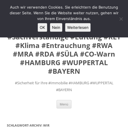
Zum
Inhalt
Auch wir verwenden Cookies. Sie erleichtern die Benutzung
MANUEL #FEY INGENIEURE
springen
dieser Seite. Wenn Sie die Website weiter nutzen, gehen wir
#Prüfsachverständige #VdS
von Ihrem Einverständnis aus.
Fremd- Sachverständige
OK
Nein
Weiterlesen
#Sachverständige #Lüftung #RLT
#Klima #Entrauchung #RWA
#MRA #RDA #SÜLA #CO-Warn
#HAMBURG #WUPPERTAL
#BAYERN
#Sicherheit für Ihre #Immobilie #HAMBURG #WUPPERTAL
#BAYERN
Menü
SCHLAGWORT-ARCHIV:
WIR