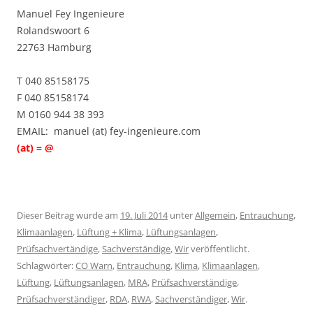
Manuel Fey Ingenieure
Rolandswoort 6
22763 Hamburg
T 040 85158175
F 040 85158174
M 0160 944 38 393
EMAIL: manuel (at) fey-ingenieure.com
(at) = @
Dieser Beitrag wurde am
19. Juli 2014
unter
Allgemein
,
Entrauchung
,
Klimaanlagen
,
Lüftung + Klima
,
Lüftungsanlagen
,
Prüfsachvertändige
,
Sachverständige
,
Wir
veröffentlicht.
Schlagwörter:
CO Warn
,
Entrauchung
,
Klima
,
Klimaanlagen
,
Lüftung
,
Lüftungsanlagen
,
MRA
,
Prüfsachverständige
,
Prüfsachverständiger
,
RDA
,
RWA
,
Sachverständiger
,
Wir
.