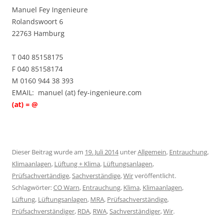
Manuel Fey Ingenieure
Rolandswoort 6
22763 Hamburg
T 040 85158175
F 040 85158174
M 0160 944 38 393
EMAIL: manuel (at) fey-ingenieure.com
(at) = @
Dieser Beitrag wurde am
19. Juli 2014
unter
Allgemein
,
Entrauchung
,
Klimaanlagen
,
Lüftung + Klima
,
Lüftungsanlagen
,
Prüfsachvertändige
,
Sachverständige
,
Wir
veröffentlicht.
Schlagwörter:
CO Warn
,
Entrauchung
,
Klima
,
Klimaanlagen
,
Lüftung
,
Lüftungsanlagen
,
MRA
,
Prüfsachverständige
,
Prüfsachverständiger
,
RDA
,
RWA
,
Sachverständiger
,
Wir
.