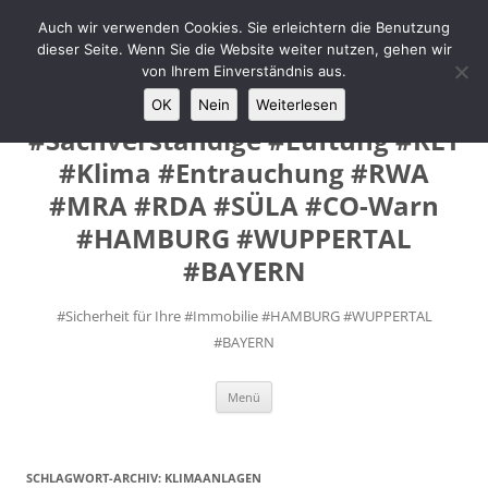
Zum
Inhalt
Auch wir verwenden Cookies. Sie erleichtern die Benutzung
MANUEL #FEY INGENIEURE
springen
dieser Seite. Wenn Sie die Website weiter nutzen, gehen wir
#Prüfsachverständige #VdS
von Ihrem Einverständnis aus.
Fremd- Sachverständige
OK
Nein
Weiterlesen
#Sachverständige #Lüftung #RLT
#Klima #Entrauchung #RWA
#MRA #RDA #SÜLA #CO-Warn
#HAMBURG #WUPPERTAL
#BAYERN
#Sicherheit für Ihre #Immobilie #HAMBURG #WUPPERTAL
#BAYERN
Menü
SCHLAGWORT-ARCHIV:
KLIMAANLAGEN