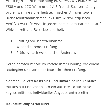
#Lüftung #RLT #Entrauchung #RWA #NRWG #MRA #RDA
#SÜLA und #CO-Warn und #VdS Fremd- Sachverständige
prüfen wir Ihre sicherheitstechnischen Anlagen sowie
Brandschutzmaßnahmen inklusive Wirkprinzip nach
#PrüfVO #SPrüfV #PVO in jedem Bereich des Baurechts auf
Wirksamkeit und Betriebssicherheit
.
• Prüfung vor Inbetriebnahme
• Wiederkehrende Prüfung
• Prüfung nach wesentlicher Änderung
Gerne beraten wir Sie im Vorfeld Ihrer Planung, vor einem
Baubeginn und vor einer baurechtlichen Prüfung.
Nehmen Sie jetzt
kostenlos und unverbindlich Kontakt
mit uns auf und lassen sich ein auf Ihre Bedürfnisse
zugeschnittenes individuelles Angebot unterbreiten.
Hauptsitz Wuppertal NRW