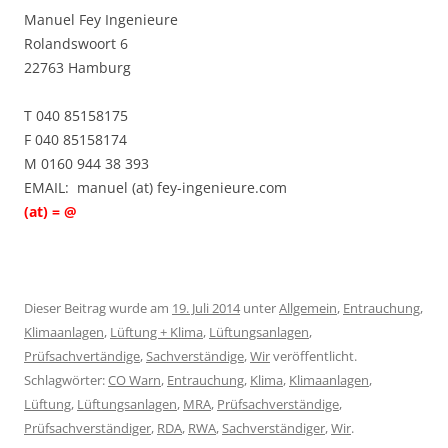
Manuel Fey Ingenieure
Rolandswoort 6
22763 Hamburg
T 040 85158175
F 040 85158174
M 0160 944 38 393
EMAIL: manuel (at) fey-ingenieure.com
(at) = @
Dieser Beitrag wurde am
19. Juli 2014
unter
Allgemein
,
Entrauchung
,
Klimaanlagen
,
Lüftung + Klima
,
Lüftungsanlagen
,
Prüfsachvertändige
,
Sachverständige
,
Wir
veröffentlicht.
Schlagwörter:
CO Warn
,
Entrauchung
,
Klima
,
Klimaanlagen
,
Lüftung
,
Lüftungsanlagen
,
MRA
,
Prüfsachverständige
,
Prüfsachverständiger
,
RDA
,
RWA
,
Sachverständiger
,
Wir
.