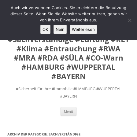
Zum
Inhalt
Auch wir verwenden Cookies. Sie erleichtern die Benutzung
MANUEL #FEY INGENIEURE
springen
dieser Seite. Wenn Sie die Website weiter nutzen, gehen wir
#Prüfsachverständige #VdS
von Ihrem Einverständnis aus.
Fremd- Sachverständige
OK
Nein
Weiterlesen
#Sachverständige #Lüftung #RLT
#Klima #Entrauchung #RWA
#MRA #RDA #SÜLA #CO-Warn
#HAMBURG #WUPPERTAL
#BAYERN
#Sicherheit für Ihre #Immobilie #HAMBURG #WUPPERTAL
#BAYERN
Menü
ARCHIV DER KATEGORIE:
SACHVERSTÄNDIGE