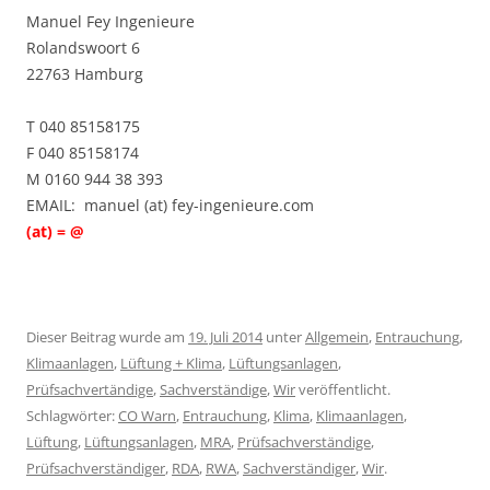
Manuel Fey Ingenieure
Rolandswoort 6
22763 Hamburg
T 040 85158175
F 040 85158174
M 0160 944 38 393
EMAIL: manuel (at) fey-ingenieure.com
(at) = @
Dieser Beitrag wurde am
19. Juli 2014
unter
Allgemein
,
Entrauchung
,
Klimaanlagen
,
Lüftung + Klima
,
Lüftungsanlagen
,
Prüfsachvertändige
,
Sachverständige
,
Wir
veröffentlicht.
Schlagwörter:
CO Warn
,
Entrauchung
,
Klima
,
Klimaanlagen
,
Lüftung
,
Lüftungsanlagen
,
MRA
,
Prüfsachverständige
,
Prüfsachverständiger
,
RDA
,
RWA
,
Sachverständiger
,
Wir
.