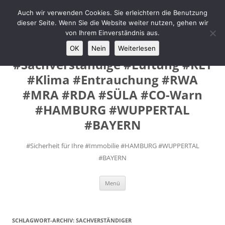
Zum
Inhalt
Auch wir verwenden Cookies. Sie erleichtern die Benutzung
MANUEL #FEY INGENIEURE
springen
dieser Seite. Wenn Sie die Website weiter nutzen, gehen wir
#Prüfsachverständige #VdS
von Ihrem Einverständnis aus.
Fremd- Sachverständige
OK
Nein
Weiterlesen
#Sachverständige #Lüftung #RLT
#Klima #Entrauchung #RWA
#MRA #RDA #SÜLA #CO-Warn
#HAMBURG #WUPPERTAL
#BAYERN
#Sicherheit für Ihre #Immobilie #HAMBURG #WUPPERTAL
#BAYERN
Menü
SCHLAGWORT-ARCHIV:
SACHVERSTÄNDIGER